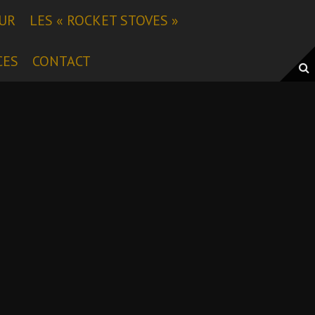
EUR
LES « ROCKET STOVES »
CES
CONTACT