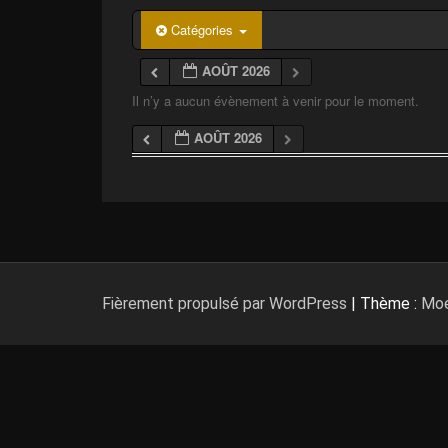
p
a
Catégories
l
AOÛT 2026
Il n’y a aucun évènement à venir pour le moment.
AOÛT 2026
Fièrement propulsé par WordPress
|
Thème :
Moe