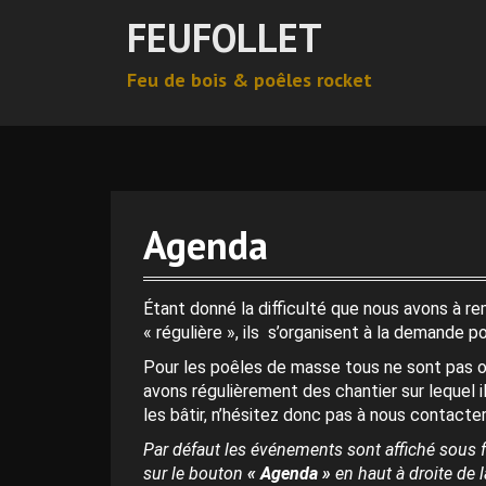
A
FEUFOLLET
l
l
Feu de bois & poêles rocket
e
r
a
u
c
o
n
Agenda
t
e
n
Étant donné la difficulté que nous avons à r
u
« régulière », ils s’organisent à la demande p
p
Pour les poêles de masse tous ne sont pas o
r
avons régulièrement des chantier sur lequel i
i
les bâtir, n’hésitez donc pas à nous contacter
n
c
Par défaut les événements sont affiché sous f
i
sur le bouton
« Agenda »
en haut à droite de la