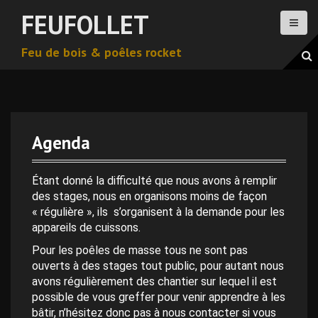
A
FEUFOLLET
l
l
Feu de bois & poêles rocket
e
r
a
u
c
o
Agenda
n
t
e
Étant donné la difficulté que nous avons à remplir
n
des stages, nous en organisons moins de façon
u
« régulière », ils s’organisent à la demande pour les
p
appareils de cuissons.
r
Pour les poêles de masse tous ne sont pas
i
ouverts à des stages tout public, pour autant nous
n
avons régulièrement des chantier sur lequel il est
c
possible de vous greffer pour venir apprendre à les
i
bâtir, n’hésitez donc pas à nous contacter si vous