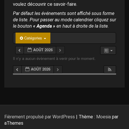
p
voulez découvrir ce savoir-faire.
a
l
Par défaut les événements sont affiché sous forme
de liste. Pour passer au mode calendrier cliquez sur
le bouton
« Agenda »
en haut à droite de la liste.
Catégories
AOÛT 2026
Il n’y a aucun évènement à venir pour le moment.
AOÛT 2026
Fièrement propulsé par WordPress
|
Thème :
Moesia
par
aThemes