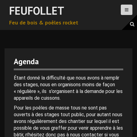
A
FEUFOLLET
l
l
Feu de bois & poêles rocket
e
r
a
u
c
o
Agenda
n
t
e
Étant donné la difficulté que nous avons à remplir
n
des stages, nous en organisons moins de façon
u
« régulière », ils s’organisent à la demande pour les
p
appareils de cuissons.
r
Pour les poêles de masse tous ne sont pas
i
ouverts à des stages tout public, pour autant nous
n
avons régulièrement des chantier sur lequel il est
c
possible de vous greffer pour venir apprendre à les
i
bâtir, n’hésitez donc pas à nous contacter si vous