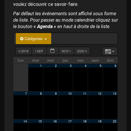
p
voulez découvrir ce savoir-faire.
a
l
Par défaut les événements sont affiché sous forme
de liste. Pour passer au mode calendrier cliquez sur
le bouton
« Agenda »
en haut à droite de la liste.
Catégories
2018
SEP
NOV
2020
lun
mar
mer
jeu
ven
sam
dim
1
2
3
4
5
6
7
8
9
10
11
12
13
14
15
16
17
18
19
20