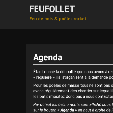
A
FEUFOLLET
l
l
Feu de bois & poêles rocket
e
r
a
u
c
o
n
Agenda
t
e
n
Étant donné la difficulté que nous avons à r
u
« régulière », ils s’organisent à la demande p
p
Pour les poêles de masse tous ne sont pas o
r
avons régulièrement des chantier sur lequel i
i
les bâtir, n’hésitez donc pas à nous contacter
n
c
Par défaut les événements sont affiché sous f
i
sur le bouton
« Agenda »
en haut à droite de la