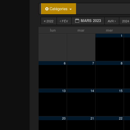
p
a
Catégories
l
MARS 2023
2022
FÉV
AVR
2024
lun
mar
mer
1
6
7
8
13
14
15
20
21
22