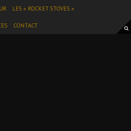
EUR
LES « ROCKET STOVES »
CES
CONTACT