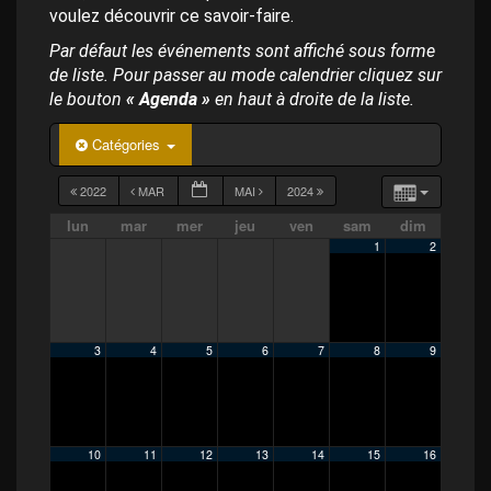
p
voulez découvrir ce savoir-faire.
a
l
Par défaut les événements sont affiché sous forme
de liste. Pour passer au mode calendrier cliquez sur
le bouton
« Agenda »
en haut à droite de la liste.
Catégories
2022
MAR
MAI
2024
lun
mar
mer
jeu
ven
sam
dim
1
2
3
4
5
6
7
8
9
10
11
12
13
14
15
16