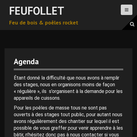
A
FEUFOLLET
l
l
Feu de bois & poêles rocket
e
r
a
u
c
o
Agenda
n
t
e
Étant donné la difficulté que nous avons à remplir
n
des stages, nous en organisons moins de façon
u
« régulière », ils s’organisent à la demande pour les
p
appareils de cuissons.
r
Pour les poêles de masse tous ne sont pas
i
ouverts à des stages tout public, pour autant nous
n
avons régulièrement des chantier sur lequel il est
c
possible de vous greffer pour venir apprendre à les
i
bâtir, n’hésitez donc pas à nous contacter si vous