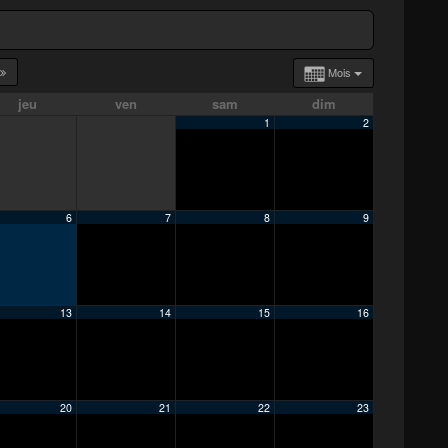
Mois
jeu
ven
sam
dim
1
2
6
7
8
9
13
14
15
16
20
21
22
23