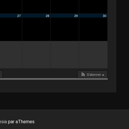
27
28
29
30
S’abonner
sia
par aThemes