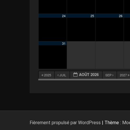
24
25
26
31
AOÛT 2026
2025
JUIL
SEP
2027
Fièrement propulsé par WordPress
|
Thème :
Moe