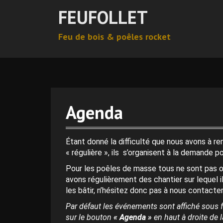
A
FEUFOLLET
l
l
Feu de bois & poêles rocket
e
r
a
u
c
o
n
Agenda
t
e
n
Étant donné la difficulté que nous avons à r
u
« régulière », ils s’organisent à la demande p
p
Pour les poêles de masse tous ne sont pas o
r
avons régulièrement des chantier sur lequel i
i
les bâtir, n’hésitez donc pas à nous contacter
n
c
Par défaut les événements sont affiché sous f
i
sur le bouton
« Agenda »
en haut à droite de la