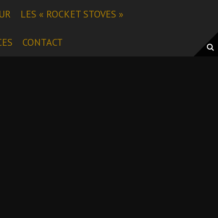
EUR
LES « ROCKET STOVES »
CES
CONTACT