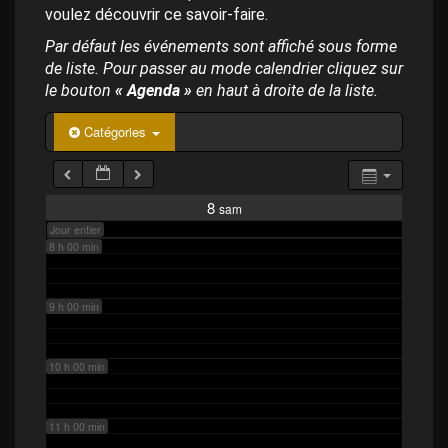
p
4 h 00 min
voulez découvrir ce savoir-faire.
a
l
Par défaut les événements sont affiché sous forme
de liste. Pour passer au mode calendrier cliquez sur
5 h 00 min
le bouton
« Agenda »
en haut à droite de la liste.
6 h 00 min
Catégories
7 h 00 min
8
sam
Jour entier
8 h 00 min
9 h 00 min
10 h 00 min
11 h 00 min