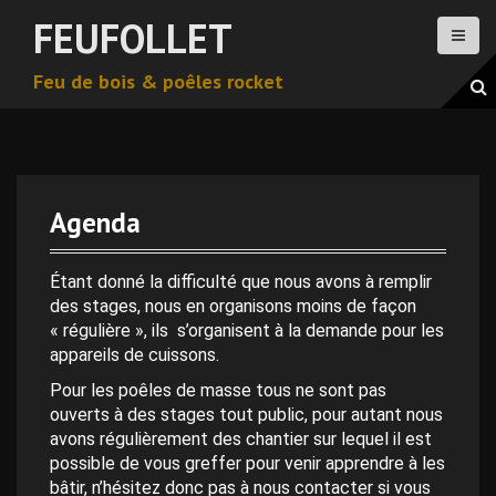
A
FEUFOLLET
l
l
Feu de bois & poêles rocket
e
r
a
u
c
o
Agenda
n
0 h 00 min
t
e
Étant donné la difficulté que nous avons à remplir
n
des stages, nous en organisons moins de façon
1 h 00 min
u
« régulière », ils s’organisent à la demande pour les
p
appareils de cuissons.
2 h 00 min
r
Pour les poêles de masse tous ne sont pas
i
ouverts à des stages tout public, pour autant nous
n
avons régulièrement des chantier sur lequel il est
3 h 00 min
c
possible de vous greffer pour venir apprendre à les
i
bâtir, n’hésitez donc pas à nous contacter si vous