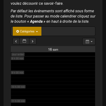
p
4 h 00 min
voulez découvrir ce savoir-faire.
a
l
Par défaut les événements sont affiché sous forme
de liste. Pour passer au mode calendrier cliquez sur
5 h 00 min
le bouton
« Agenda »
en haut à droite de la liste.
6 h 00 min
Catégories
7 h 00 min
16
sam
Jour entier
8 h 00 min
9 h 00 min
10 h 00 min
11 h 00 min