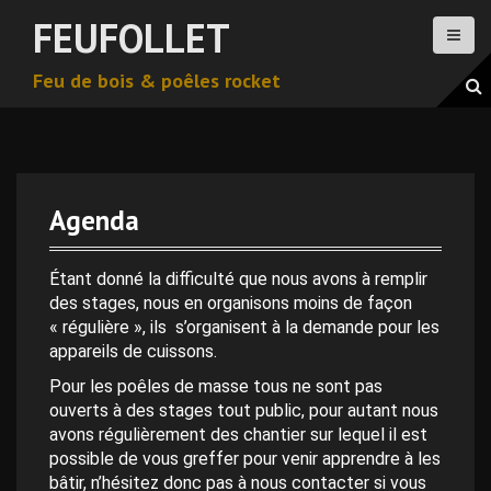
A
FEUFOLLET
l
l
Feu de bois & poêles rocket
e
r
a
u
c
o
Agenda
n
0 h 00 min
t
e
Étant donné la difficulté que nous avons à remplir
n
des stages, nous en organisons moins de façon
1 h 00 min
u
« régulière », ils s’organisent à la demande pour les
p
appareils de cuissons.
2 h 00 min
r
Pour les poêles de masse tous ne sont pas
i
ouverts à des stages tout public, pour autant nous
n
avons régulièrement des chantier sur lequel il est
3 h 00 min
c
possible de vous greffer pour venir apprendre à les
i
bâtir, n’hésitez donc pas à nous contacter si vous