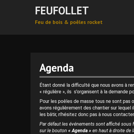
A
FEUFOLLET
l
l
Feu de bois & poêles rocket
e
r
0 h 00 min
a
u
c
1 h 00 min
o
n
Agenda
t
2 h 00 min
e
n
Étant donné la difficulté que nous avons à r
u
3 h 00 min
« régulière », ils s’organisent à la demande p
p
Pour les poêles de masse tous ne sont pas o
r
4 h 00 min
avons régulièrement des chantier sur lequel i
i
les bâtir, n’hésitez donc pas à nous contacter
n
c
Par défaut les événements sont affiché sous f
5 h 00 min
i
sur le bouton
« Agenda »
en haut à droite de la