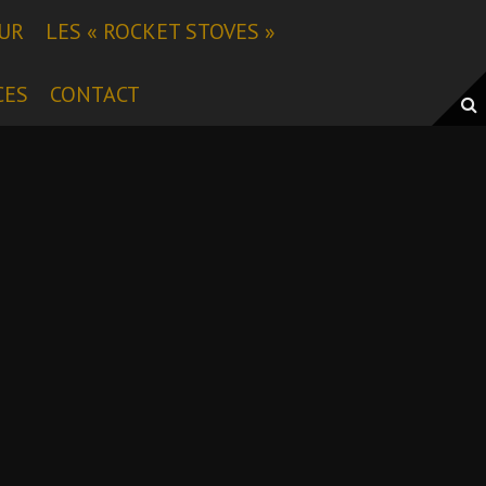
EUR
LES « ROCKET STOVES »
CES
CONTACT