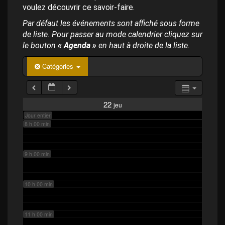
p
4 h 00 min
voulez découvrir ce savoir-faire.
a
l
Par défaut les événements sont affiché sous forme
de liste. Pour passer au mode calendrier cliquez sur
5 h 00 min
le bouton
« Agenda »
en haut à droite de la liste.
6 h 00 min
Catégories
7 h 00 min
22
jeu
Jour entier
8 h 00 min
9 h 00 min
10 h 00 min
11 h 00 min