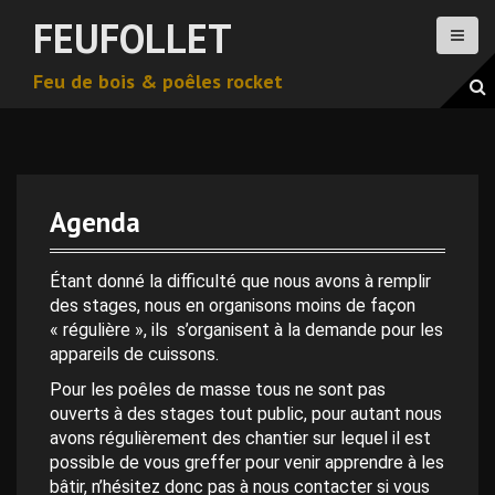
A
FEUFOLLET
l
l
Feu de bois & poêles rocket
e
r
a
u
c
o
Agenda
n
0 h 00 min
t
e
Étant donné la difficulté que nous avons à remplir
n
des stages, nous en organisons moins de façon
1 h 00 min
u
« régulière », ils s’organisent à la demande pour les
p
appareils de cuissons.
2 h 00 min
r
Pour les poêles de masse tous ne sont pas
i
ouverts à des stages tout public, pour autant nous
n
avons régulièrement des chantier sur lequel il est
3 h 00 min
c
possible de vous greffer pour venir apprendre à les
i
bâtir, n’hésitez donc pas à nous contacter si vous