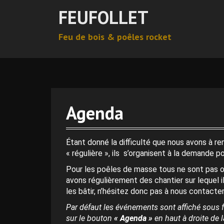
A
FEUFOLLET
l
l
Feu de bois & poêles rocket
e
r
0 h 00 min
a
u
c
1 h 00 min
o
n
Agenda
t
2 h 00 min
e
n
Étant donné la difficulté que nous avons à r
3 h 00 min
u
« régulière », ils s’organisent à la demande p
p
Pour les poêles de masse tous ne sont pas o
r
4 h 00 min
avons régulièrement des chantier sur lequel i
i
les bâtir, n’hésitez donc pas à nous contacter
n
c
Par défaut les événements sont affiché sous f
5 h 00 min
i
sur le bouton
« Agenda »
en haut à droite de la