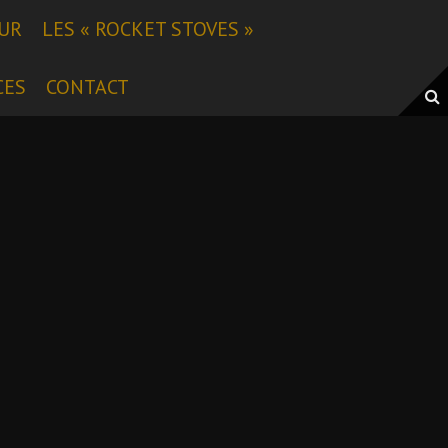
EUR
LES « ROCKET STOVES »
CES
CONTACT