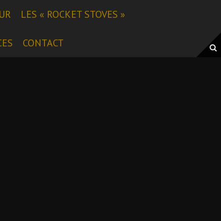
EUR
LES « ROCKET STOVES »
CES
CONTACT