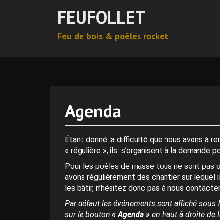
A
FEUFOLLET
l
l
Feu de bois & poêles rocket
e
r
0 h 00 min
a
u
c
1 h 00 min
o
n
Agenda
t
2 h 00 min
e
n
Étant donné la difficulté que nous avons à r
3 h 00 min
u
« régulière », ils s’organisent à la demande p
p
Pour les poêles de masse tous ne sont pas o
r
4 h 00 min
avons régulièrement des chantier sur lequel i
i
les bâtir, n’hésitez donc pas à nous contacter
n
c
Par défaut les événements sont affiché sous f
5 h 00 min
i
sur le bouton
« Agenda »
en haut à droite de la