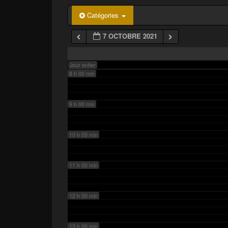
p
a
6 h 00 min
Catégories
l
7 OCTOBRE 2021
7 h 00 min
Jour entier
8 h 00 min
9 h 00 min
10 h 00 min
11 h 00 min
12 h 00 min
13 h 00 min