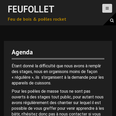
A
FEUFOLLET
l
l
Feu de bois & poêles rocket
e
r
a
u
c
o
Agenda
n
0 h 00 min
t
e
Étant donné la difficulté que nous avons à remplir
n
des stages, nous en organisons moins de façon
1 h 00 min
u
« régulière », ils s’organisent à la demande pour les
p
appareils de cuissons.
2 h 00 min
r
Pour les poêles de masse tous ne sont pas
i
ouverts à des stages tout public, pour autant nous
n
avons régulièrement des chantier sur lequel il est
3 h 00 min
c
possible de vous greffer pour venir apprendre à les
i
bâtir, n’hésitez donc pas à nous contacter si vous