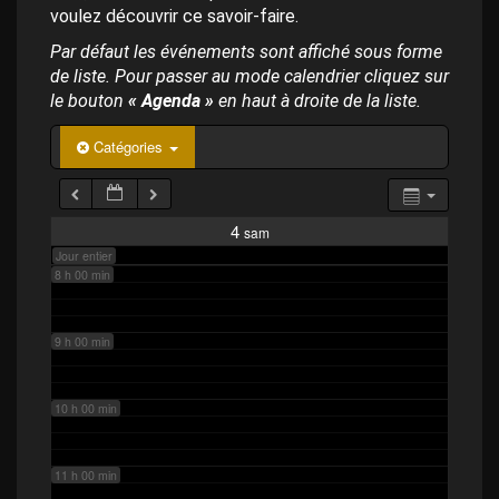
p
4 h 00 min
voulez découvrir ce savoir-faire.
a
l
Par défaut les événements sont affiché sous forme
de liste. Pour passer au mode calendrier cliquez sur
5 h 00 min
le bouton
« Agenda »
en haut à droite de la liste.
6 h 00 min
Catégories
7 h 00 min
4
sam
Jour entier
8 h 00 min
9 h 00 min
10 h 00 min
11 h 00 min