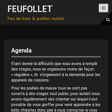
A
FEUFOLLET
l
l
Feu de bois & poêles rocket
e
r
a
u
c
o
Agenda
n
0 h 00 min
t
e
Étant donné la difficulté que nous avons à remplir
n
des stages, nous en organisons moins de façon
1 h 00 min
u
« régulière », ils s’organisent à la demande pour les
p
appareils de cuissons.
2 h 00 min
r
Pour les poêles de masse tous ne sont pas
i
ouverts à des stages tout public, pour autant nous
n
avons régulièrement des chantier sur lequel il est
3 h 00 min
c
possible de vous greffer pour venir apprendre à les
i
bâtir, n’hésitez donc pas à nous contacter si vous