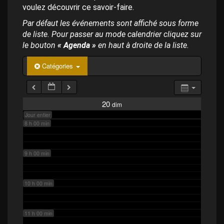
p
4 h 00 min
voulez découvrir ce savoir-faire.
a
l
Par défaut les événements sont affiché sous forme
de liste. Pour passer au mode calendrier cliquez sur
5 h 00 min
le bouton
« Agenda »
en haut à droite de la liste.
6 h 00 min
Catégories
7 h 00 min
20
dim
Jour entier
8 h 00 min
9 h 00 min
10 h 00 min
11 h 00 min