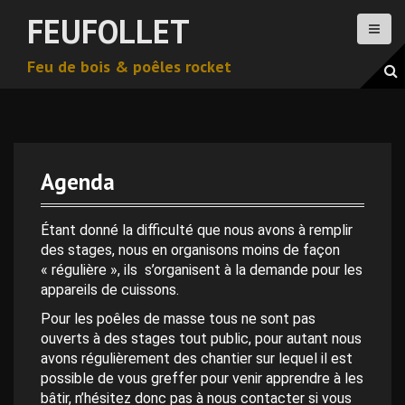
A
FEUFOLLET
l
l
Feu de bois & poêles rocket
e
r
a
u
c
o
Agenda
n
0 h 00 min
t
e
Étant donné la difficulté que nous avons à remplir
n
des stages, nous en organisons moins de façon
1 h 00 min
u
« régulière », ils s’organisent à la demande pour les
p
appareils de cuissons.
2 h 00 min
r
Pour les poêles de masse tous ne sont pas
i
ouverts à des stages tout public, pour autant nous
n
avons régulièrement des chantier sur lequel il est
3 h 00 min
c
possible de vous greffer pour venir apprendre à les
i
bâtir, n’hésitez donc pas à nous contacter si vous