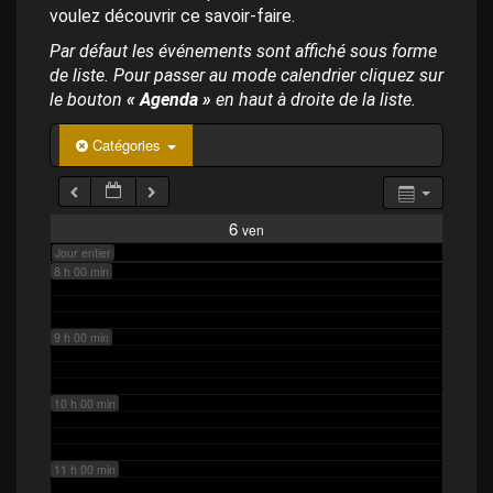
p
4 h 00 min
voulez découvrir ce savoir-faire.
a
l
Par défaut les événements sont affiché sous forme
de liste. Pour passer au mode calendrier cliquez sur
5 h 00 min
le bouton
« Agenda »
en haut à droite de la liste.
6 h 00 min
Catégories
7 h 00 min
6
ven
Jour entier
8 h 00 min
9 h 00 min
10 h 00 min
11 h 00 min