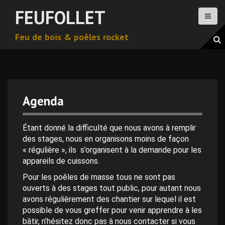
A
FEUFOLLET
l
l
Feu de bois & poêles rocket
e
r
a
u
c
o
Agenda
n
0 h 00 min
t
e
Étant donné la difficulté que nous avons à remplir
n
des stages, nous en organisons moins de façon
1 h 00 min
u
« régulière », ils s’organisent à la demande pour les
p
appareils de cuissons.
2 h 00 min
r
Pour les poêles de masse tous ne sont pas
i
ouverts à des stages tout public, pour autant nous
n
avons régulièrement des chantier sur lequel il est
3 h 00 min
c
possible de vous greffer pour venir apprendre à les
i
bâtir, n’hésitez donc pas à nous contacter si vous