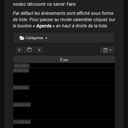
p
4 h 00 min
voulez découvrir ce savoir-faire.
a
l
Par défaut les événements sont affiché sous forme
de liste. Pour passer au mode calendrier cliquez sur
5 h 00 min
le bouton
« Agenda »
en haut à droite de la liste.
6 h 00 min
Catégories
7 h 00 min
2
jeu
Jour entier
8 h 00 min
9 h 00 min
10 h 00 min
11 h 00 min