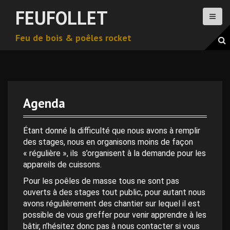
A
FEUFOLLET
l
l
Feu de bois & poêles rocket
e
r
a
u
c
o
Agenda
n
0 h 00 min
t
e
Étant donné la difficulté que nous avons à remplir
n
des stages, nous en organisons moins de façon
1 h 00 min
u
« régulière », ils s’organisent à la demande pour les
p
appareils de cuissons.
2 h 00 min
r
Pour les poêles de masse tous ne sont pas
i
ouverts à des stages tout public, pour autant nous
n
avons régulièrement des chantier sur lequel il est
3 h 00 min
c
possible de vous greffer pour venir apprendre à les
i
bâtir, n’hésitez donc pas à nous contacter si vous