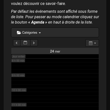
p
4 h 00 min
voulez découvrir ce savoir-faire.
a
l
Par défaut les événements sont affiché sous forme
de liste. Pour passer au mode calendrier cliquez sur
5 h 00 min
le bouton
« Agenda »
en haut à droite de la liste.
6 h 00 min
Catégories
7 h 00 min
24
mer
Jour entier
8 h 00 min
9 h 00 min
10 h 00 min
11 h 00 min