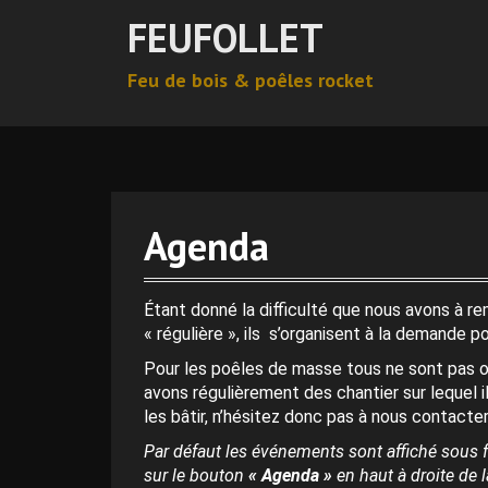
A
FEUFOLLET
l
l
Feu de bois & poêles rocket
e
r
0 h 00 min
a
u
c
1 h 00 min
o
n
Agenda
t
2 h 00 min
e
n
Étant donné la difficulté que nous avons à r
3 h 00 min
u
« régulière », ils s’organisent à la demande p
p
Pour les poêles de masse tous ne sont pas o
r
4 h 00 min
avons régulièrement des chantier sur lequel i
i
les bâtir, n’hésitez donc pas à nous contacter
n
c
Par défaut les événements sont affiché sous f
5 h 00 min
i
sur le bouton
« Agenda »
en haut à droite de la