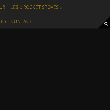
EUR
LES « ROCKET STOVES »
CES
CONTACT