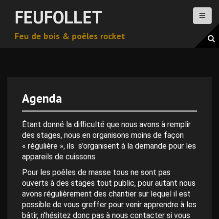
A
FEUFOLLET
l
l
Feu de bois & poêles rocket
e
r
a
u
c
o
Agenda
n
0 h 00 min
t
e
Étant donné la difficulté que nous avons à remplir
n
des stages, nous en organisons moins de façon
1 h 00 min
u
« régulière », ils s’organisent à la demande pour les
p
appareils de cuissons.
2 h 00 min
r
Pour les poêles de masse tous ne sont pas
i
ouverts à des stages tout public, pour autant nous
n
avons régulièrement des chantier sur lequel il est
3 h 00 min
c
possible de vous greffer pour venir apprendre à les
i
bâtir, n’hésitez donc pas à nous contacter si vous