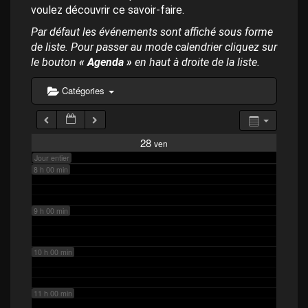
p
4 h 00 min
voulez découvrir ce savoir-faire.
a
l
Par défaut les événements sont affiché sous forme
de liste. Pour passer au mode calendrier cliquez sur
5 h 00 min
le bouton
« Agenda »
en haut à droite de la liste.
6 h 00 min
Catégories
7 h 00 min
28
ven
Jour entier
8 h 00 min
9 h 00 min
10 h 00 min
11 h 00 min