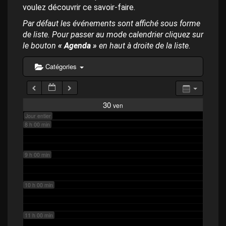
p
4 h 00 min
voulez découvrir ce savoir-faire.
a
l
Par défaut les événements sont affiché sous forme
de liste. Pour passer au mode calendrier cliquez sur
5 h 00 min
le bouton
« Agenda »
en haut à droite de la liste.
6 h 00 min
Catégories
7 h 00 min
30
ven
Jour entier
8 h 00 min
9 h 00 min
10 h 00 min
11 h 00 min