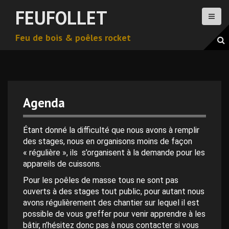
A
FEUFOLLET
l
l
Feu de bois & poêles rocket
e
r
a
u
c
o
Agenda
n
0 h 00 min
t
e
Étant donné la difficulté que nous avons à remplir
n
des stages, nous en organisons moins de façon
1 h 00 min
u
« régulière », ils s’organisent à la demande pour les
p
appareils de cuissons.
2 h 00 min
r
Pour les poêles de masse tous ne sont pas
i
ouverts à des stages tout public, pour autant nous
n
avons régulièrement des chantier sur lequel il est
3 h 00 min
c
possible de vous greffer pour venir apprendre à les
i
bâtir, n’hésitez donc pas à nous contacter si vous