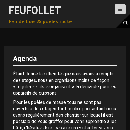
A
FEUFOLLET
l
l
Feu de bois & poêles rocket
e
r
a
u
c
o
Agenda
n
0 h 00 min
t
e
Étant donné la difficulté que nous avons à remplir
n
des stages, nous en organisons moins de façon
1 h 00 min
u
« régulière », ils s’organisent à la demande pour les
p
appareils de cuissons.
2 h 00 min
r
Pour les poêles de masse tous ne sont pas
i
ouverts à des stages tout public, pour autant nous
n
avons régulièrement des chantier sur lequel il est
3 h 00 min
c
possible de vous greffer pour venir apprendre à les
i
bâtir, n’hésitez donc pas à nous contacter si vous