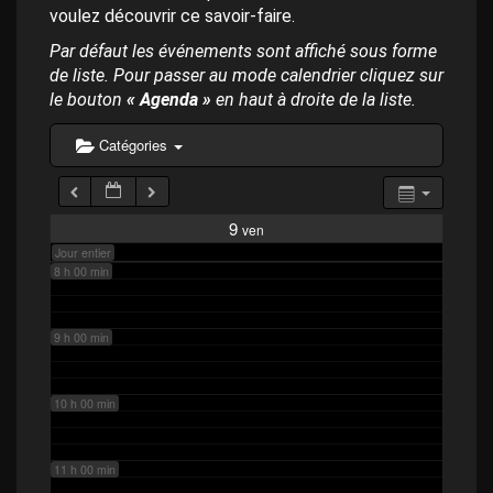
p
4 h 00 min
voulez découvrir ce savoir-faire.
a
l
Par défaut les événements sont affiché sous forme
de liste. Pour passer au mode calendrier cliquez sur
5 h 00 min
le bouton
« Agenda »
en haut à droite de la liste.
6 h 00 min
Catégories
7 h 00 min
9
ven
Jour entier
8 h 00 min
9 h 00 min
10 h 00 min
11 h 00 min