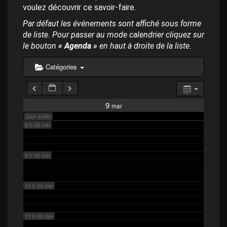
p
4 h 00 min
voulez découvrir ce savoir-faire.
a
l
Par défaut les événements sont affiché sous forme
de liste. Pour passer au mode calendrier cliquez sur
5 h 00 min
le bouton
« Agenda »
en haut à droite de la liste.
6 h 00 min
Catégories
7 h 00 min
9
mar
Jour entier
8 h 00 min
9 h 00 min
10 h 00 min
11 h 00 min