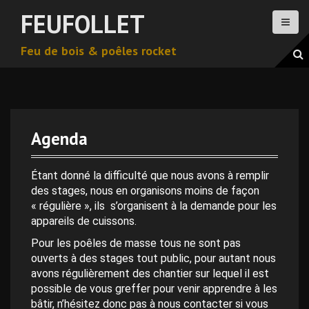
A
FEUFOLLET
l
l
Feu de bois & poêles rocket
e
r
a
u
c
o
Agenda
n
0 h 00 min
t
e
Étant donné la difficulté que nous avons à remplir
n
des stages, nous en organisons moins de façon
1 h 00 min
u
« régulière », ils s’organisent à la demande pour les
p
appareils de cuissons.
2 h 00 min
r
Pour les poêles de masse tous ne sont pas
i
ouverts à des stages tout public, pour autant nous
n
avons régulièrement des chantier sur lequel il est
3 h 00 min
c
possible de vous greffer pour venir apprendre à les
i
bâtir, n’hésitez donc pas à nous contacter si vous