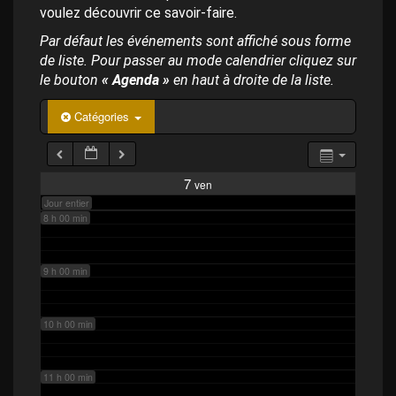
p
4 h 00 min
voulez découvrir ce savoir-faire.
a
l
Par défaut les événements sont affiché sous forme
de liste. Pour passer au mode calendrier cliquez sur
5 h 00 min
le bouton
« Agenda »
en haut à droite de la liste.
6 h 00 min
Catégories
7 h 00 min
7
ven
Jour entier
8 h 00 min
9 h 00 min
10 h 00 min
11 h 00 min