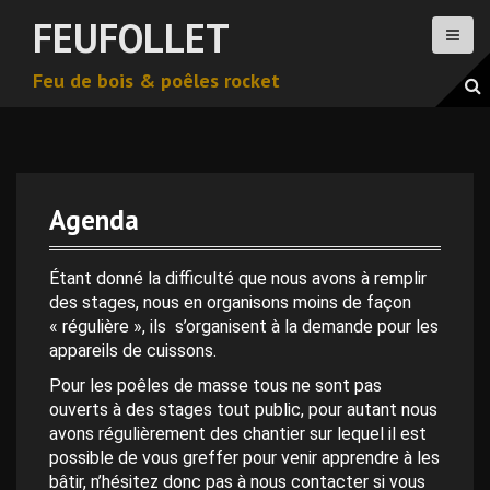
A
FEUFOLLET
l
l
Feu de bois & poêles rocket
e
r
a
u
c
o
Agenda
n
0 h 00 min
t
e
Étant donné la difficulté que nous avons à remplir
n
des stages, nous en organisons moins de façon
1 h 00 min
u
« régulière », ils s’organisent à la demande pour les
p
appareils de cuissons.
2 h 00 min
r
Pour les poêles de masse tous ne sont pas
i
ouverts à des stages tout public, pour autant nous
n
avons régulièrement des chantier sur lequel il est
3 h 00 min
c
possible de vous greffer pour venir apprendre à les
i
bâtir, n’hésitez donc pas à nous contacter si vous