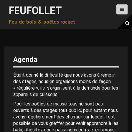
A
FEUFOLLET
l
l
Feu de bois & poêles rocket
e
r
a
u
c
o
Agenda
n
0 h 00 min
t
e
Étant donné la difficulté que nous avons à remplir
n
des stages, nous en organisons moins de façon
1 h 00 min
u
« régulière », ils s’organisent à la demande pour les
p
appareils de cuissons.
2 h 00 min
r
Pour les poêles de masse tous ne sont pas
i
ouverts à des stages tout public, pour autant nous
n
avons régulièrement des chantier sur lequel il est
3 h 00 min
c
possible de vous greffer pour venir apprendre à les
i
bâtir, n’hésitez donc pas à nous contacter si vous