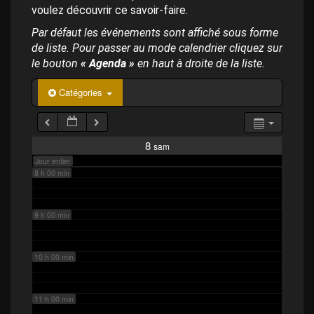
p
4 h 00 min
voulez découvrir ce savoir-faire.
a
l
Par défaut les événements sont affiché sous forme
de liste. Pour passer au mode calendrier cliquez sur
5 h 00 min
le bouton
« Agenda »
en haut à droite de la liste.
6 h 00 min
Catégories
7 h 00 min
8
sam
Jour entier
8 h 00 min
9 h 00 min
10 h 00 min
11 h 00 min