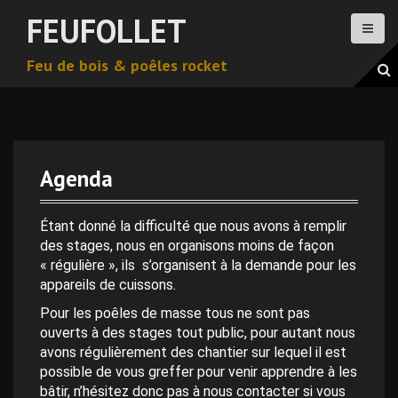
A
FEUFOLLET
l
l
Feu de bois & poêles rocket
e
r
a
u
c
o
Agenda
n
0 h 00 min
t
e
Étant donné la difficulté que nous avons à remplir
n
des stages, nous en organisons moins de façon
1 h 00 min
u
« régulière », ils s’organisent à la demande pour les
p
appareils de cuissons.
r
2 h 00 min
Pour les poêles de masse tous ne sont pas
i
ouverts à des stages tout public, pour autant nous
n
avons régulièrement des chantier sur lequel il est
3 h 00 min
c
possible de vous greffer pour venir apprendre à les
i
bâtir, n’hésitez donc pas à nous contacter si vous