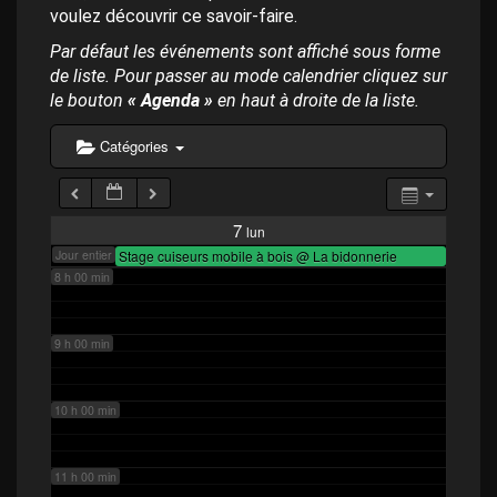
p
4 h 00 min
voulez découvrir ce savoir-faire.
a
l
Par défaut les événements sont affiché sous forme
de liste. Pour passer au mode calendrier cliquez sur
5 h 00 min
le bouton
« Agenda »
en haut à droite de la liste.
6 h 00 min
Catégories
7 h 00 min
7
lun
Jour entier
Stage cuiseurs mobile à bois
@ La bidonnerie
8 h 00 min
9 h 00 min
10 h 00 min
11 h 00 min