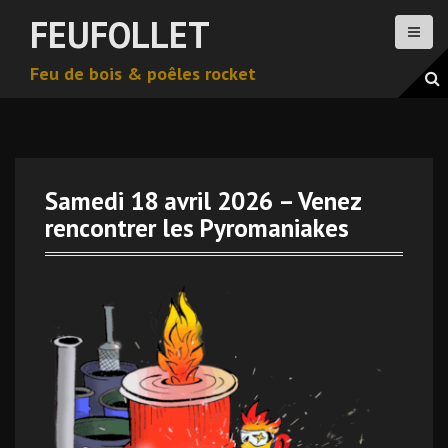
A
FEUFOLLET
l
l
Feu de bois & poêles rocket
e
r
a
u
c
o
Samedi 18 avril 2026 – Venez
n
rencontrer les Pyromaniakes
t
e
n
u
p
r
i
n
c
i