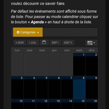
p
voulez découvrir ce savoir-faire.
a
l
Par défaut les événements sont affiché sous forme
de liste. Pour passer au mode calendrier cliquez sur
le bouton
« Agenda »
en haut à droite de la liste.
Catégories
2025
JUIL
SEP
2027
lun
mar
mer
jeu
ven
sam
dim
1
2
3
4
5
6
7
8
9
10
11
12
13
14
15
16