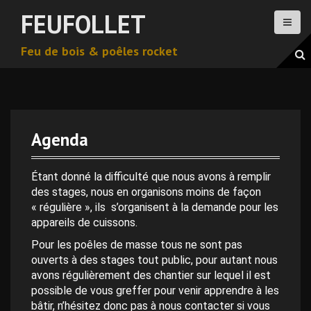
A
FEUFOLLET
l
l
Feu de bois & poêles rocket
e
r
a
u
c
o
Agenda
n
t
e
Étant donné la difficulté que nous avons à remplir
n
des stages, nous en organisons moins de façon
u
« régulière », ils s’organisent à la demande pour les
p
appareils de cuissons.
r
Pour les poêles de masse tous ne sont pas
i
ouverts à des stages tout public, pour autant nous
n
avons régulièrement des chantier sur lequel il est
c
possible de vous greffer pour venir apprendre à les
i
bâtir, n’hésitez donc pas à nous contacter si vous