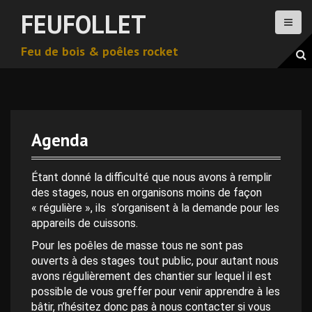
A
FEUFOLLET
l
l
Feu de bois & poêles rocket
e
r
a
u
c
o
Agenda
n
t
e
Étant donné la difficulté que nous avons à remplir
n
des stages, nous en organisons moins de façon
u
« régulière », ils s’organisent à la demande pour les
p
appareils de cuissons.
r
Pour les poêles de masse tous ne sont pas
i
ouverts à des stages tout public, pour autant nous
n
avons régulièrement des chantier sur lequel il est
c
possible de vous greffer pour venir apprendre à les
i
bâtir, n’hésitez donc pas à nous contacter si vous