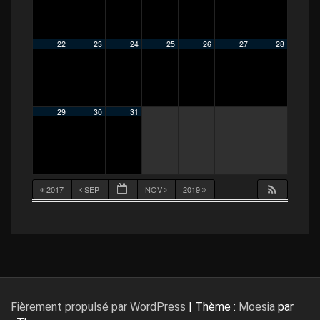
22
23
24
25
26
27
28
29
30
31
2017
SEP
NOV
2019
Fièrement propulsé par WordPress
|
Thème :
Moesia
par