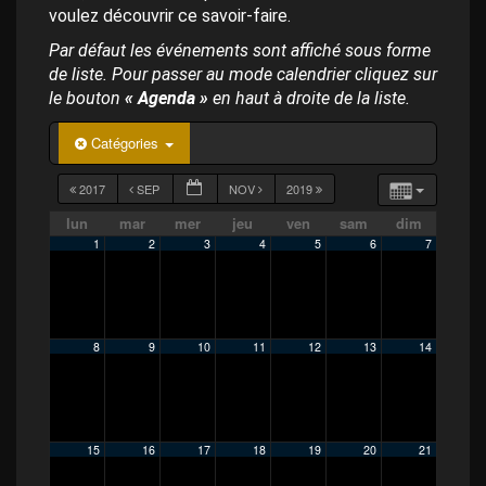
p
voulez découvrir ce savoir-faire.
a
l
Par défaut les événements sont affiché sous forme
de liste. Pour passer au mode calendrier cliquez sur
le bouton
« Agenda »
en haut à droite de la liste.
Catégories
2017
SEP
NOV
2019
lun
mar
mer
jeu
ven
sam
dim
1
2
3
4
5
6
7
8
9
10
11
12
13
14
15
16
17
18
19
20
21