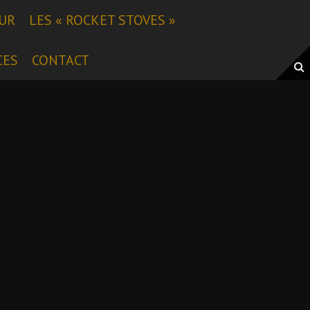
EUR
LES « ROCKET STOVES »
CES
CONTACT