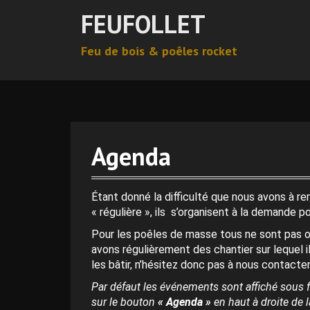
A
FEUFOLLET
l
l
Feu de bois & poêles rocket
e
r
a
u
c
o
n
Agenda
t
e
n
Étant donné la difficulté que nous avons à r
u
« régulière », ils s’organisent à la demande p
p
Pour les poêles de masse tous ne sont pas o
r
avons régulièrement des chantier sur lequel i
i
les bâtir, n’hésitez donc pas à nous contacter
n
c
Par défaut les événements sont affiché sous f
i
sur le bouton
« Agenda »
en haut à droite de la