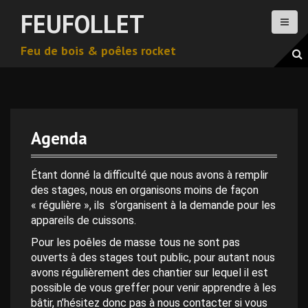
A
FEUFOLLET
l
l
Feu de bois & poêles rocket
e
r
a
u
c
o
Agenda
n
t
e
Étant donné la difficulté que nous avons à remplir
n
des stages, nous en organisons moins de façon
u
« régulière », ils s’organisent à la demande pour les
p
appareils de cuissons.
r
Pour les poêles de masse tous ne sont pas
i
ouverts à des stages tout public, pour autant nous
n
avons régulièrement des chantier sur lequel il est
c
possible de vous greffer pour venir apprendre à les
i
bâtir, n’hésitez donc pas à nous contacter si vous