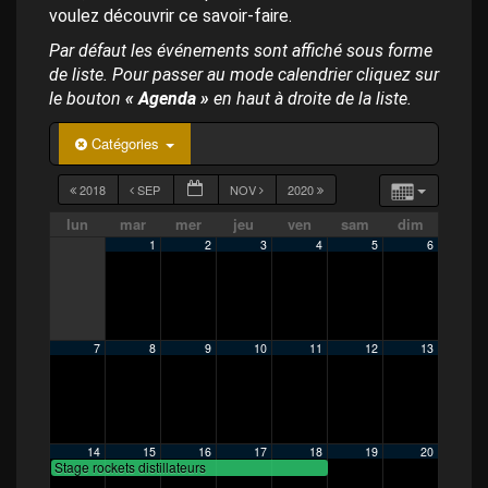
p
voulez découvrir ce savoir-faire.
a
l
Par défaut les événements sont affiché sous forme
de liste. Pour passer au mode calendrier cliquez sur
le bouton
« Agenda »
en haut à droite de la liste.
Catégories
2018
SEP
NOV
2020
lun
mar
mer
jeu
ven
sam
dim
1
2
3
4
5
6
7
8
9
10
11
12
13
14
15
16
17
18
19
20
Stage rockets distillateurs