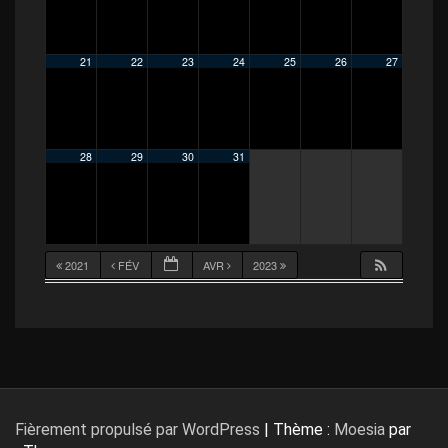
21
22
23
24
25
26
27
28
29
30
31
2021
FÉV
AVR
2023
Fièrement propulsé par WordPress
|
Thème :
Moesia
par