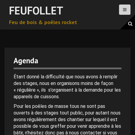
A
FEUFOLLET
l
l
Feu de bois & poêles rocket
e
r
a
u
c
o
Agenda
n
t
e
Étant donné la difficulté que nous avons à remplir
n
des stages, nous en organisons moins de façon
u
« régulière », ils s’organisent à la demande pour les
p
appareils de cuissons.
r
Pour les poêles de masse tous ne sont pas
i
ouverts à des stages tout public, pour autant nous
n
avons régulièrement des chantier sur lequel il est
c
possible de vous greffer pour venir apprendre à les
i
bâtir, n’hésitez donc pas à nous contacter si vous