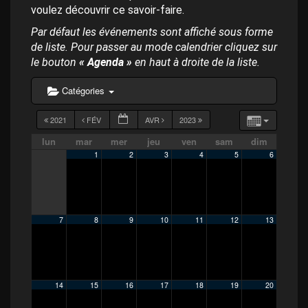
p
voulez découvrir ce savoir-faire.
a
l
Par défaut les événements sont affiché sous forme
de liste. Pour passer au mode calendrier cliquez sur
le bouton
« Agenda »
en haut à droite de la liste.
Catégories
2021
FÉV
AVR
2023
lun
mar
mer
jeu
ven
sam
dim
1
2
3
4
5
6
7
8
9
10
11
12
13
14
15
16
17
18
19
20