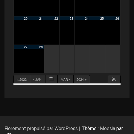
20
21
22
23
24
25
26
27
28
2022
JAN
MAR
2024
Fièrement propulsé par WordPress
|
Thème :
Moesia
par