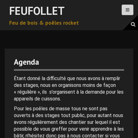
A
FEUFOLLET
l
l
Feu de bois & poêles rocket
e
r
a
u
c
o
Agenda
n
t
e
Étant donné la difficulté que nous avons à remplir
n
des stages, nous en organisons moins de façon
u
« régulière », ils s’organisent à la demande pour les
p
appareils de cuissons.
r
Pour les poêles de masse tous ne sont pas
i
ouverts à des stages tout public, pour autant nous
n
avons régulièrement des chantier sur lequel il est
c
possible de vous greffer pour venir apprendre à les
i
bâtir, n’hésitez donc pas à nous contacter si vous