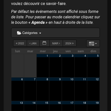
p
voulez découvrir ce savoir-faire.
a
l
Par défaut les événements sont affiché sous forme
de liste. Pour passer au mode calendrier cliquez sur
le bouton
« Agenda »
en haut à droite de la liste.
Catégories
2022
JAN
MAR
2024
lun
mar
mer
jeu
ven
sam
dim
1
2
3
4
5
6
7
8
9
10
11
12
13
14
15
16
17
18
19