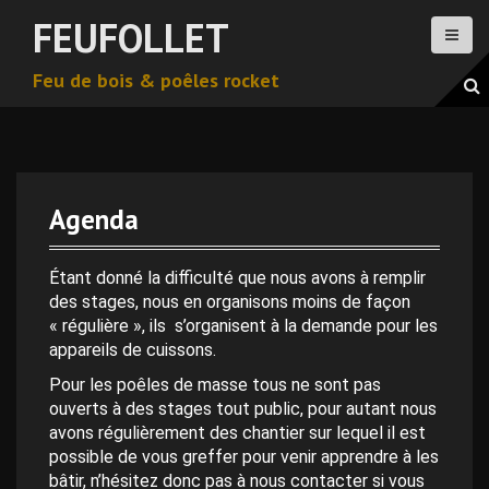
A
FEUFOLLET
l
l
Feu de bois & poêles rocket
e
r
a
u
c
o
Agenda
n
t
e
Étant donné la difficulté que nous avons à remplir
n
des stages, nous en organisons moins de façon
u
« régulière », ils s’organisent à la demande pour les
p
appareils de cuissons.
r
Pour les poêles de masse tous ne sont pas
i
ouverts à des stages tout public, pour autant nous
n
avons régulièrement des chantier sur lequel il est
c
possible de vous greffer pour venir apprendre à les
i
bâtir, n’hésitez donc pas à nous contacter si vous