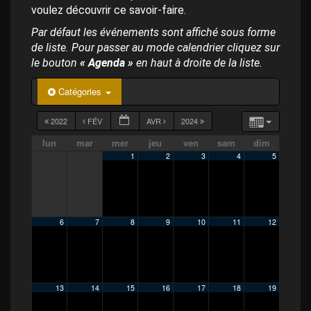
p
voulez découvrir ce savoir-faire.
a
l
Par défaut les événements sont affiché sous forme
de liste. Pour passer au mode calendrier cliquez sur
le bouton
« Agenda »
en haut à droite de la liste.
Catégories
2022
FÉV
AVR
2024
lun
mar
mer
jeu
ven
sam
dim
1
2
3
4
5
6
7
8
9
10
11
12
13
14
15
16
17
18
19