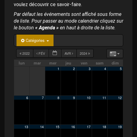
p
voulez découvrir ce savoir-faire.
a
l
Par défaut les événements sont affiché sous forme
de liste. Pour passer au mode calendrier cliquez sur
le bouton
« Agenda »
en haut à droite de la liste.
Catégories
2022
FÉV
AVR
2024
lun
mar
mer
jeu
ven
sam
dim
1
2
3
4
5
6
7
8
9
10
11
12
13
14
15
16
17
18
19