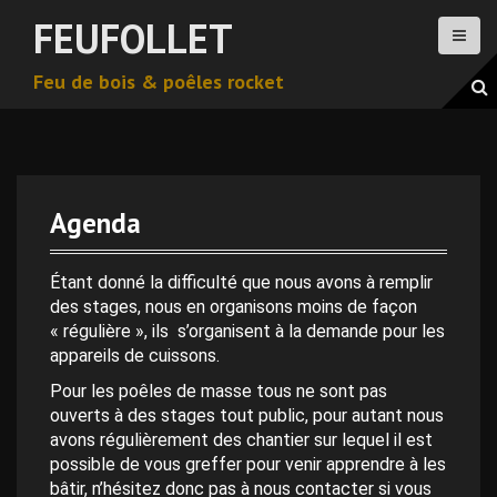
A
FEUFOLLET
l
l
Feu de bois & poêles rocket
e
r
a
u
c
o
Agenda
n
t
e
Étant donné la difficulté que nous avons à remplir
n
des stages, nous en organisons moins de façon
u
« régulière », ils s’organisent à la demande pour les
p
appareils de cuissons.
r
Pour les poêles de masse tous ne sont pas
i
ouverts à des stages tout public, pour autant nous
n
avons régulièrement des chantier sur lequel il est
c
possible de vous greffer pour venir apprendre à les
i
bâtir, n’hésitez donc pas à nous contacter si vous