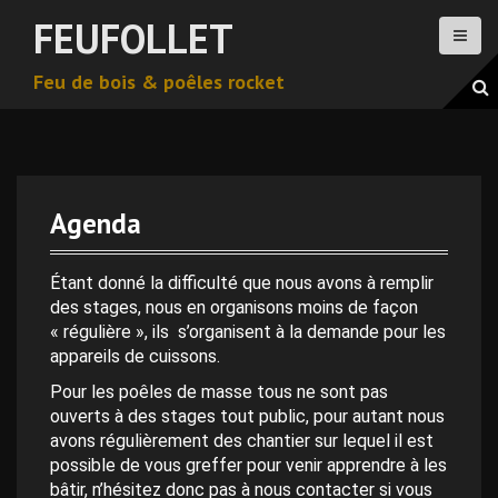
A
FEUFOLLET
l
l
Feu de bois & poêles rocket
e
r
a
u
c
o
Agenda
n
t
e
Étant donné la difficulté que nous avons à remplir
n
des stages, nous en organisons moins de façon
u
« régulière », ils s’organisent à la demande pour les
p
appareils de cuissons.
r
Pour les poêles de masse tous ne sont pas
i
ouverts à des stages tout public, pour autant nous
n
avons régulièrement des chantier sur lequel il est
c
possible de vous greffer pour venir apprendre à les
i
bâtir, n’hésitez donc pas à nous contacter si vous