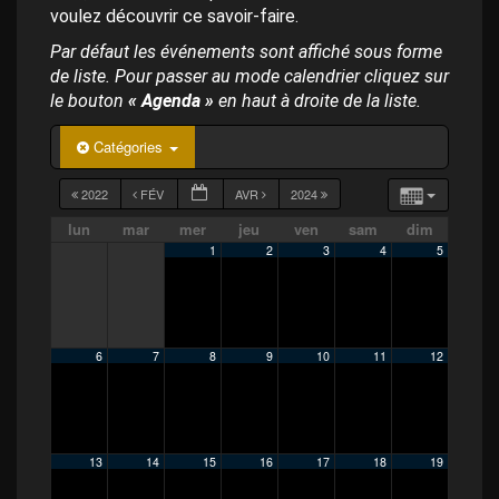
p
voulez découvrir ce savoir-faire.
a
l
Par défaut les événements sont affiché sous forme
de liste. Pour passer au mode calendrier cliquez sur
le bouton
« Agenda »
en haut à droite de la liste.
Catégories
2022
FÉV
AVR
2024
lun
mar
mer
jeu
ven
sam
dim
1
2
3
4
5
6
7
8
9
10
11
12
13
14
15
16
17
18
19