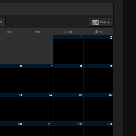
4
Mois
jeu
ven
sam
dim
1
2
6
7
8
9
13
14
15
16
20
21
22
23