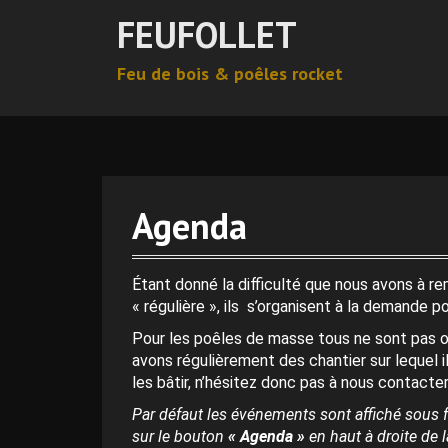
A
FEUFOLLET
l
l
Feu de bois & poêles rocket
e
r
a
u
c
o
n
Agenda
t
e
n
Étant donné la difficulté que nous avons à r
u
« régulière », ils s’organisent à la demande p
p
Pour les poêles de masse tous ne sont pas o
r
avons régulièrement des chantier sur lequel i
i
les bâtir, n’hésitez donc pas à nous contacter
n
c
Par défaut les événements sont affiché sous f
i
sur le bouton
« Agenda »
en haut à droite de la