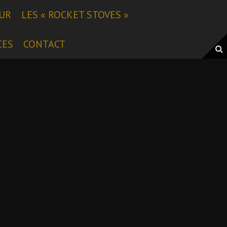
EUR
LES « ROCKET STOVES »
CES
CONTACT