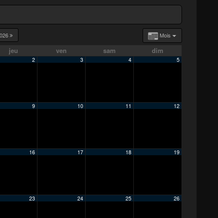
026
Mois
jeu
ven
sam
dim
2
3
4
5
9
10
11
12
16
17
18
19
23
24
25
26