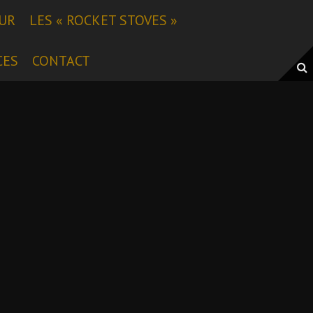
EUR
LES « ROCKET STOVES »
CES
CONTACT