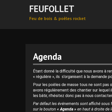
A
FEUFOLLET
l
l
Feu de bois & poêles rocket
e
r
a
u
c
o
n
Agenda
t
e
n
Étant donné la difficulté que nous avons à r
u
« régulière », ils s’organisent à la demande p
p
Pour les poêles de masse tous ne sont pas o
r
avons régulièrement des chantier sur lequel i
i
les bâtir, n’hésitez donc pas à nous contacter
n
c
Par défaut les événements sont affiché sous f
i
sur le bouton
« Agenda »
en haut à droite de la