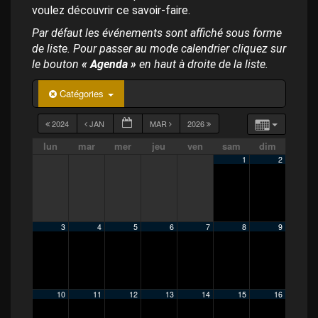
p
voulez découvrir ce savoir-faire.
a
l
Par défaut les événements sont affiché sous forme
de liste. Pour passer au mode calendrier cliquez sur
le bouton
« Agenda »
en haut à droite de la liste.
Catégories
2024
JAN
MAR
2026
lun
mar
mer
jeu
ven
sam
dim
1
2
3
4
5
6
7
8
9
10
11
12
13
14
15
16