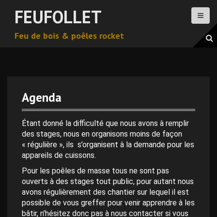
A
FEUFOLLET
l
l
Feu de bois & poêles rocket
e
r
a
u
c
o
Agenda
n
t
e
Étant donné la difficulté que nous avons à remplir
n
des stages, nous en organisons moins de façon
u
« régulière », ils s’organisent à la demande pour les
p
appareils de cuissons.
r
Pour les poêles de masse tous ne sont pas
i
ouverts à des stages tout public, pour autant nous
n
avons régulièrement des chantier sur lequel il est
c
possible de vous greffer pour venir apprendre à les
i
bâtir, n’hésitez donc pas à nous contacter si vous