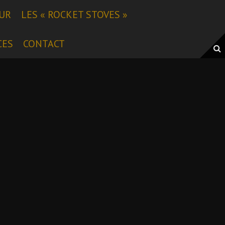
EUR
LES « ROCKET STOVES »
CES
CONTACT