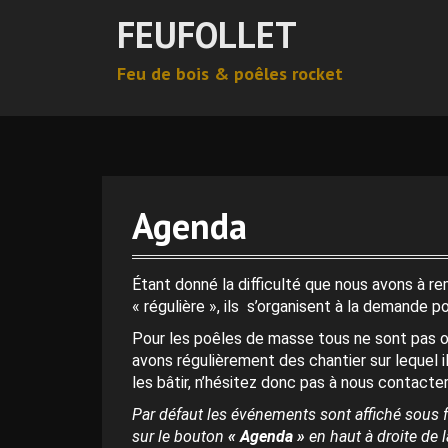
A
FEUFOLLET
l
l
Feu de bois & poêles rocket
e
r
0 h 00 min
a
u
c
1 h 00 min
o
n
Agenda
t
2 h 00 min
e
n
Étant donné la difficulté que nous avons à r
3 h 00 min
u
« régulière », ils s’organisent à la demande p
p
Pour les poêles de masse tous ne sont pas o
r
4 h 00 min
avons régulièrement des chantier sur lequel i
i
les bâtir, n’hésitez donc pas à nous contacter
n
c
Par défaut les événements sont affiché sous f
5 h 00 min
i
sur le bouton
« Agenda »
en haut à droite de la