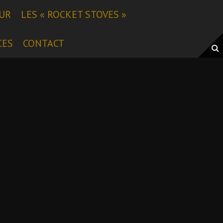
EUR
LES « ROCKET STOVES »
CES
CONTACT