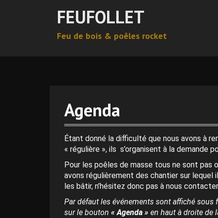
A
FEUFOLLET
l
l
Feu de bois & poêles rocket
e
r
0 h 00 min
a
u
c
1 h 00 min
o
n
Agenda
t
2 h 00 min
e
n
Étant donné la difficulté que nous avons à r
u
3 h 00 min
« régulière », ils s’organisent à la demande p
p
Pour les poêles de masse tous ne sont pas o
r
4 h 00 min
avons régulièrement des chantier sur lequel i
i
les bâtir, n’hésitez donc pas à nous contacter
n
c
Par défaut les événements sont affiché sous f
5 h 00 min
i
sur le bouton
« Agenda »
en haut à droite de la