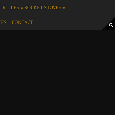
EUR
LES « ROCKET STOVES »
CES
CONTACT