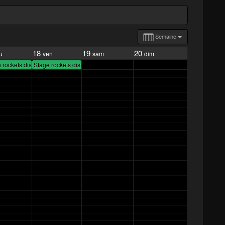
Semaine
18
19
20
u
ven
sam
dim
urs
 rockets distillateurs
Stage rockets distillateurs