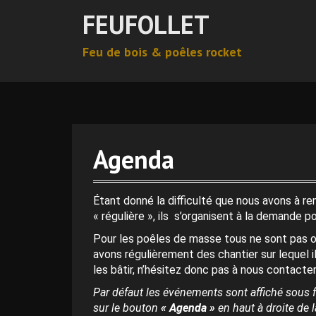
A
FEUFOLLET
l
l
Feu de bois & poêles rocket
e
r
0 h 00 min
a
u
c
1 h 00 min
o
n
Agenda
t
2 h 00 min
e
n
Étant donné la difficulté que nous avons à r
u
3 h 00 min
« régulière », ils s’organisent à la demande p
p
Pour les poêles de masse tous ne sont pas o
r
4 h 00 min
avons régulièrement des chantier sur lequel i
i
les bâtir, n’hésitez donc pas à nous contacter
n
c
Par défaut les événements sont affiché sous f
5 h 00 min
i
sur le bouton
« Agenda »
en haut à droite de la