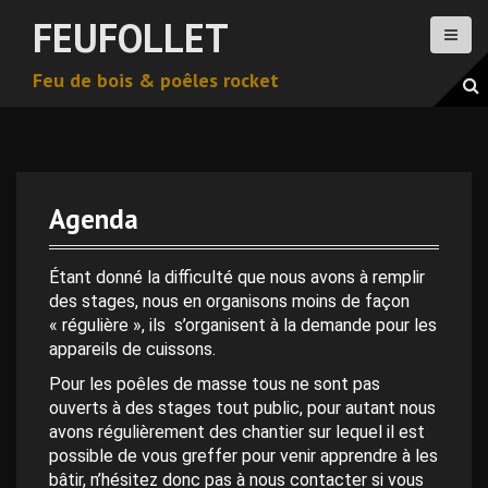
A
FEUFOLLET
l
l
Feu de bois & poêles rocket
e
r
a
u
c
o
Agenda
n
0 h 00 min
t
e
Étant donné la difficulté que nous avons à remplir
n
des stages, nous en organisons moins de façon
1 h 00 min
u
« régulière », ils s’organisent à la demande pour les
p
appareils de cuissons.
2 h 00 min
r
Pour les poêles de masse tous ne sont pas
i
ouverts à des stages tout public, pour autant nous
n
avons régulièrement des chantier sur lequel il est
3 h 00 min
c
possible de vous greffer pour venir apprendre à les
i
bâtir, n’hésitez donc pas à nous contacter si vous