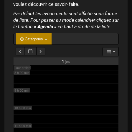
p
4 h 00 min
voulez découvrir ce savoir-faire.
a
l
Par défaut les événements sont affiché sous forme
de liste. Pour passer au mode calendrier cliquez sur
5 h 00 min
le bouton
« Agenda »
en haut à droite de la liste.
6 h 00 min
Catégories
7 h 00 min
1
jeu
Jour entier
8 h 00 min
9 h 00 min
10 h 00 min
11 h 00 min