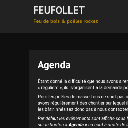
A
FEUFOLLET
l
l
Feu de bois & poêles rocket
e
r
0 h 00 min
a
u
c
1 h 00 min
o
n
Agenda
t
2 h 00 min
e
n
Étant donné la difficulté que nous avons à r
3 h 00 min
u
« régulière », ils s’organisent à la demande p
p
Pour les poêles de masse tous ne sont pas o
r
4 h 00 min
avons régulièrement des chantier sur lequel i
i
les bâtir, n’hésitez donc pas à nous contacter
n
c
Par défaut les événements sont affiché sous f
5 h 00 min
i
sur le bouton
« Agenda »
en haut à droite de la