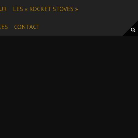
EUR
LES « ROCKET STOVES »
CES
CONTACT