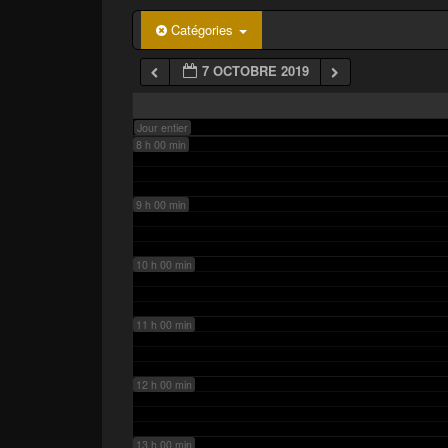
p
a
6 h 00 min
Catégories
l
7 OCTOBRE 2019
7 h 00 min
Jour entier
8 h 00 min
9 h 00 min
10 h 00 min
11 h 00 min
12 h 00 min
13 h 00 min