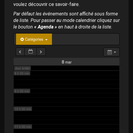
p
4 h 00 min
voulez découvrir ce savoir-faire.
a
l
Par défaut les événements sont affiché sous forme
de liste. Pour passer au mode calendrier cliquez sur
5 h 00 min
le bouton
« Agenda »
en haut à droite de la liste.
6 h 00 min
Catégories
7 h 00 min
8
mar
Jour entier
8 h 00 min
9 h 00 min
10 h 00 min
11 h 00 min