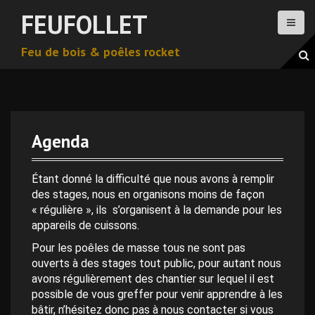
A
FEUFOLLET
l
l
Feu de bois & poêles rocket
e
r
a
u
c
o
Agenda
n
0 h 00 min
t
e
Étant donné la difficulté que nous avons à remplir
n
des stages, nous en organisons moins de façon
1 h 00 min
u
« régulière », ils s’organisent à la demande pour les
p
appareils de cuissons.
2 h 00 min
r
Pour les poêles de masse tous ne sont pas
i
ouverts à des stages tout public, pour autant nous
n
avons régulièrement des chantier sur lequel il est
3 h 00 min
c
possible de vous greffer pour venir apprendre à les
i
bâtir, n’hésitez donc pas à nous contacter si vous