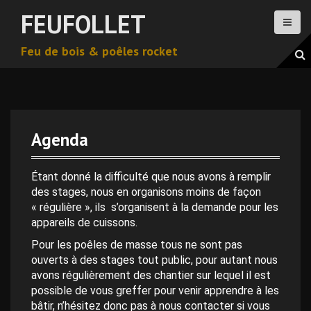
A
FEUFOLLET
l
l
Feu de bois & poêles rocket
e
r
a
u
c
o
Agenda
n
0 h 00 min
t
e
Étant donné la difficulté que nous avons à remplir
n
des stages, nous en organisons moins de façon
1 h 00 min
u
« régulière », ils s’organisent à la demande pour les
p
appareils de cuissons.
2 h 00 min
r
Pour les poêles de masse tous ne sont pas
i
ouverts à des stages tout public, pour autant nous
n
avons régulièrement des chantier sur lequel il est
3 h 00 min
c
possible de vous greffer pour venir apprendre à les
i
bâtir, n’hésitez donc pas à nous contacter si vous