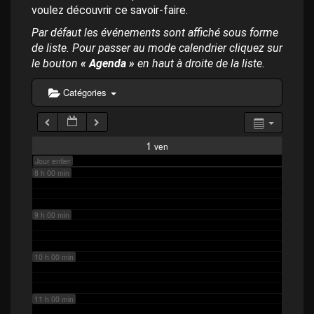
p
4 h 00 min
voulez découvrir ce savoir-faire.
a
l
Par défaut les événements sont affiché sous forme
de liste. Pour passer au mode calendrier cliquez sur
5 h 00 min
le bouton
« Agenda »
en haut à droite de la liste.
6 h 00 min
Catégories
7 h 00 min
1
ven
Jour entier
8 h 00 min
9 h 00 min
10 h 00 min
11 h 00 min