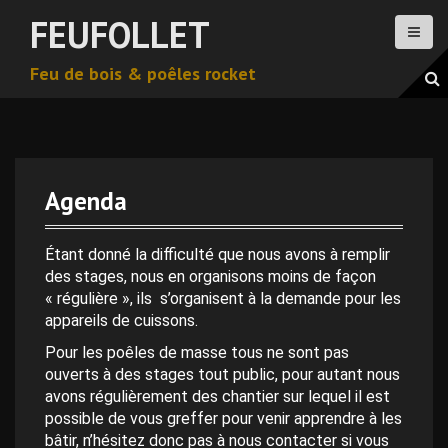
A
FEUFOLLET
l
l
Feu de bois & poêles rocket
e
r
a
u
c
o
Agenda
n
0 h 00 min
t
e
Étant donné la difficulté que nous avons à remplir
n
des stages, nous en organisons moins de façon
1 h 00 min
u
« régulière », ils s’organisent à la demande pour les
p
appareils de cuissons.
2 h 00 min
r
Pour les poêles de masse tous ne sont pas
i
ouverts à des stages tout public, pour autant nous
n
avons régulièrement des chantier sur lequel il est
3 h 00 min
c
possible de vous greffer pour venir apprendre à les
i
bâtir, n’hésitez donc pas à nous contacter si vous