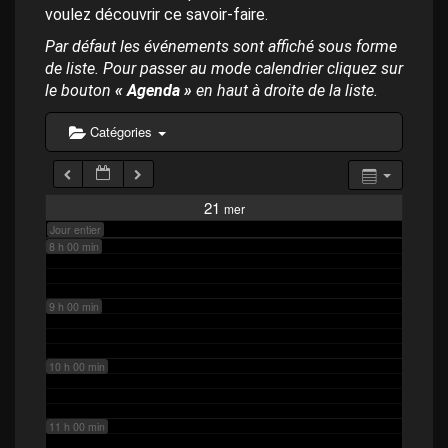
p
4 h 00 min
voulez découvrir ce savoir-faire.
a
l
Par défaut les événements sont affiché sous forme
de liste. Pour passer au mode calendrier cliquez sur
5 h 00 min
le bouton
« Agenda »
en haut à droite de la liste.
6 h 00 min
Catégories
7 h 00 min
21
mer
Jour entier
8 h 00 min
9 h 00 min
10 h 00 min
11 h 00 min