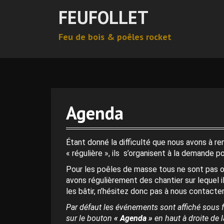
A
FEUFOLLET
l
l
Feu de bois & poêles rocket
e
r
0 h 00 min
a
u
c
1 h 00 min
o
n
Agenda
t
2 h 00 min
e
n
Étant donné la difficulté que nous avons à r
3 h 00 min
u
« régulière », ils s’organisent à la demande p
p
Pour les poêles de masse tous ne sont pas o
r
4 h 00 min
avons régulièrement des chantier sur lequel i
i
les bâtir, n’hésitez donc pas à nous contacter
n
c
Par défaut les événements sont affiché sous f
5 h 00 min
i
sur le bouton
« Agenda »
en haut à droite de la