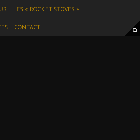
EUR
LES « ROCKET STOVES »
CES
CONTACT