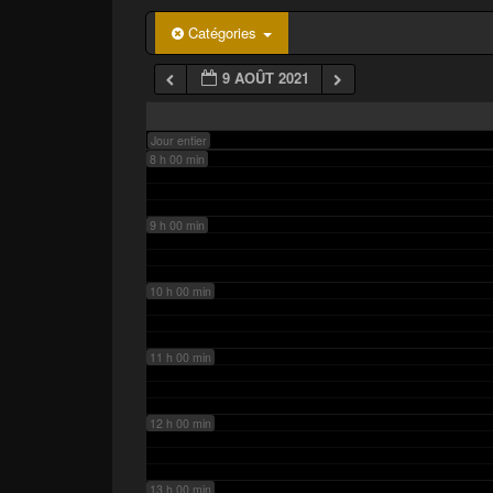
p
a
6 h 00 min
Catégories
l
9 AOÛT 2021
7 h 00 min
Jour entier
8 h 00 min
9 h 00 min
10 h 00 min
11 h 00 min
12 h 00 min
13 h 00 min