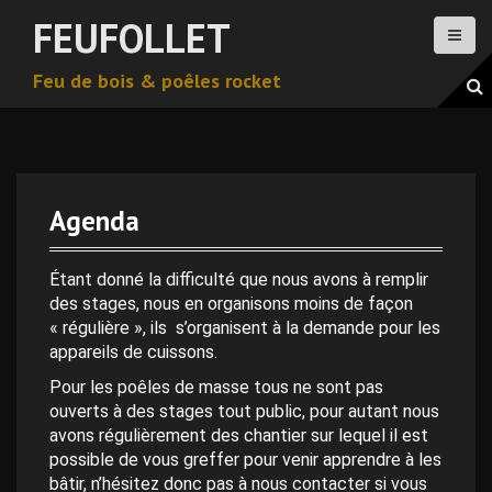
A
FEUFOLLET
l
l
Feu de bois & poêles rocket
e
r
a
u
c
o
Agenda
n
0 h 00 min
t
e
Étant donné la difficulté que nous avons à remplir
n
des stages, nous en organisons moins de façon
1 h 00 min
u
« régulière », ils s’organisent à la demande pour les
p
appareils de cuissons.
2 h 00 min
r
Pour les poêles de masse tous ne sont pas
i
ouverts à des stages tout public, pour autant nous
n
avons régulièrement des chantier sur lequel il est
3 h 00 min
c
possible de vous greffer pour venir apprendre à les
i
bâtir, n’hésitez donc pas à nous contacter si vous