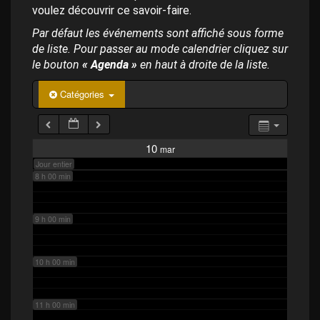
p
4 h 00 min
voulez découvrir ce savoir-faire.
a
l
Par défaut les événements sont affiché sous forme
de liste. Pour passer au mode calendrier cliquez sur
5 h 00 min
le bouton
« Agenda »
en haut à droite de la liste.
6 h 00 min
Catégories
7 h 00 min
10
mar
Jour entier
8 h 00 min
9 h 00 min
10 h 00 min
11 h 00 min