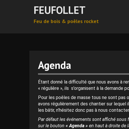
A
FEUFOLLET
l
l
Feu de bois & poêles rocket
e
r
0 h 00 min
a
u
c
1 h 00 min
o
n
Agenda
t
2 h 00 min
e
n
Étant donné la difficulté que nous avons à r
3 h 00 min
u
« régulière », ils s’organisent à la demande p
p
Pour les poêles de masse tous ne sont pas o
r
4 h 00 min
avons régulièrement des chantier sur lequel i
i
les bâtir, n’hésitez donc pas à nous contacter
n
c
Par défaut les événements sont affiché sous f
5 h 00 min
i
sur le bouton
« Agenda »
en haut à droite de la