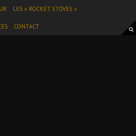
EUR
LES « ROCKET STOVES »
CES
CONTACT