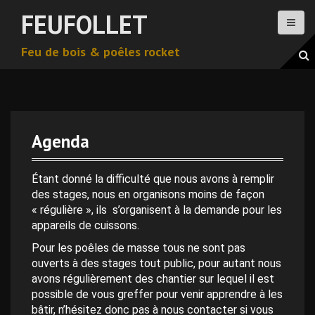
A
FEUFOLLET
l
l
Feu de bois & poêles rocket
e
r
a
u
c
o
Agenda
n
0 h 00 min
t
e
Étant donné la difficulté que nous avons à remplir
n
des stages, nous en organisons moins de façon
1 h 00 min
u
« régulière », ils s’organisent à la demande pour les
p
appareils de cuissons.
2 h 00 min
r
Pour les poêles de masse tous ne sont pas
i
ouverts à des stages tout public, pour autant nous
n
avons régulièrement des chantier sur lequel il est
3 h 00 min
c
possible de vous greffer pour venir apprendre à les
i
bâtir, n’hésitez donc pas à nous contacter si vous