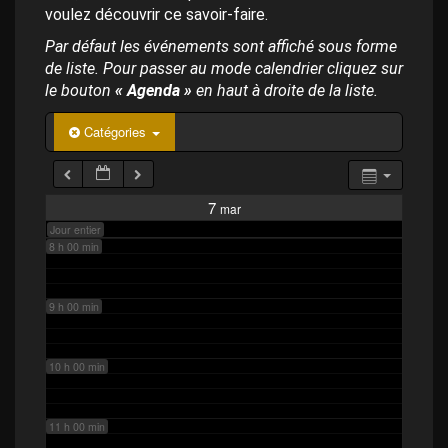
p
4 h 00 min
voulez découvrir ce savoir-faire.
a
l
Par défaut les événements sont affiché sous forme
de liste. Pour passer au mode calendrier cliquez sur
5 h 00 min
le bouton
« Agenda »
en haut à droite de la liste.
6 h 00 min
Catégories
7 h 00 min
7
mar
Jour entier
8 h 00 min
9 h 00 min
10 h 00 min
11 h 00 min